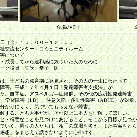
会場の様子
「
（金）１０：００～１２：００
交流センター コミュニティルーム
について
てから違和感に気づいた人のために
ク役員 矢吹 幸子 氏
子どもの発育期に発見され、その人の一生にわたって
成１７年４月１日「発達障害者支援法」が
症、アスベルガ―症候群、その他の広汎性発達障害
害（LD）、注意欠陥・多動性障害（ADHD）が対象
にくく、気づいてもらえない障害。
とも大事だが、それ以上に本人を理解してほしい。
なことを見つけてあげること、そこから目標が見つ
周りの人たちは、相手の立場を考え、また事実をとら
まじえて話さないように心掛ける。