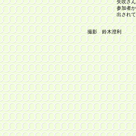
矢吹さんの「文字
参加者からの質問
出されて大いに
撮影 鈴木澄利