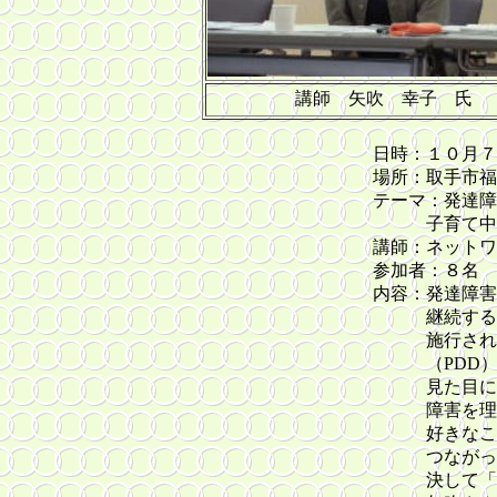
講師 矢吹 幸子 氏
日時：１０月７日
場所：取手市福祉
テーマ：発達障害
子育て中・成長し
講師：ネットワー
参加者：８名
内容：発達障害は、
継続する障害。平
施行された。自閉
（PDD）、学習障
見た目に分かり
障害を理解するこ
好きなこと・得意
つながっていく。
決して「感想」を