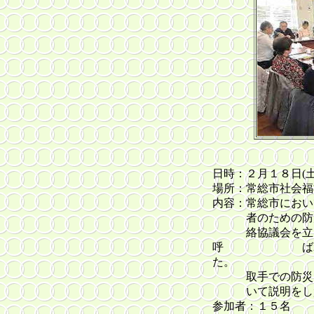
日時：２月１８日(
場所：常総市社会福
内容：常総市におい
者のための防災
絡協議会を立ち
呼 ばれて
た
取手での防災マ
いて説明をし質
参加者：１５名